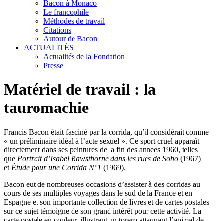
Bacon à Monaco
Le francophile
Méthodes de travail
Citations
Autour de Bacon
ACTUALITÉS
Actualités de la Fondation
Presse
Matériel de travail : la
tauromachie
Francis Bacon était fasciné par la corrida, qu’il considérait comme
« un préliminaire idéal à l’acte sexuel ». Ce sport cruel apparaît
directement dans ses peintures de la fin des années 1960, telles
que
Portrait d’Isabel Rawsthorne dans les rues de Soho
(1967)
et
É
tude pour une Corrida N°1
(1969).
Bacon eut de nombreuses occasions d’assister à des corridas au
cours de ses multiples voyages dans le sud de la France et en
Espagne et son importante collection de livres et de cartes postales
sur ce sujet témoigne de son grand intérêt pour cette activité. La
carte postale en couleur, illustrant un torero attaquant l’animal de