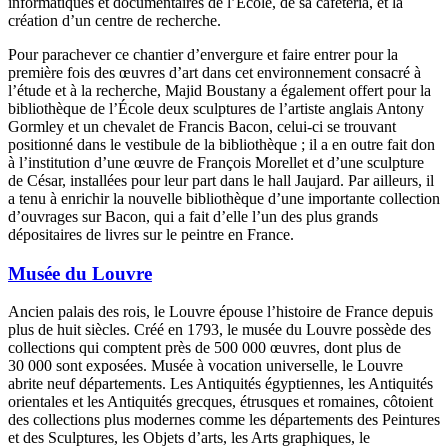
informatiques et documentaires de l’École, de sa cafétéria, et la
création d’un centre de recherche.
Pour parachever ce chantier d’envergure et faire entrer pour la
première fois des œuvres d’art dans cet environnement consacré à
l’étude et à la recherche, Majid Boustany a également offert pour la
bibliothèque de l’École deux sculptures de l’artiste anglais Antony
Gormley et un chevalet de Francis Bacon, celui-ci se trouvant
positionné dans le vestibule de la bibliothèque ; il a en outre fait don
à l’institution d’une œuvre de François Morellet et d’une sculpture
de César, installées pour leur part dans le hall Jaujard. Par ailleurs, il
a tenu à enrichir la nouvelle bibliothèque d’une importante collection
d’ouvrages sur Bacon, qui a fait d’elle l’un des plus grands
dépositaires de livres sur le peintre en France.
Musée du Louvre
Ancien palais des rois, le Louvre épouse l’histoire de France depuis
plus de huit siècles. Créé en 1793, le musée du Louvre possède des
collections qui comptent près de 500 000 œuvres, dont plus de
30 000 sont exposées. Musée à vocation universelle, le Louvre
abrite neuf départements. Les Antiquités égyptiennes, les Antiquités
orientales et les Antiquités grecques, étrusques et romaines, côtoient
des collections plus modernes comme les départements des Peintures
et des Sculptures, les Objets d’arts, les Arts graphiques, le