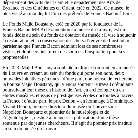
département des Arts de l’Islam et le département des Arts de
Byzance et des Chrétientés en Orient, créé en 2022. Ce musée, le
plus visité au monde, fut l’un des préférés de Francis Bacon à Paris.
Le Fonds Majid Boustany, créé en 2020 par le fondateur de la
Francis Bacon MB Art Foundation au musée du Louvre, est un
fonds dédié au sein du fonds de dotation du musée : il vise à soutenir
la restauration et la conservation des chefs-d’œuvre de l’institution
parisienne que Francis Bacon admirait lors de ses nombreuses
visites, et dont certains furent des sources d’inspiration pour ses
propres toiles.
En 2023, Majid Boustany a souhaité renforcer son soutien au musée
du Louvre en créant, au sein du fonds qui porte son nom, deux
nouvelles initiatives pérennes : d’une part, une bourse de recherche,
la bourse Majid Boustany, qui viendra soutenir le travail d’étudiants
poursuivant leur thèse en histoire de l’art, en archéologie ou en
études muséales, et issus de prestigieuses écoles doctorales à travers
la France ; d’autre part, le prix Denon – en hommage à Dominique-
Vivant Denon, premier directeur du musée du Louvre sous
Napoléon Bonaparte et pionnier de la muséologie et de
l’égyptologie –, destiné à financer la publication d’une thèse
soutenue par de jeunes chercheurs. Il s’agit du premier prix institué
au sein du musée du Louvre.