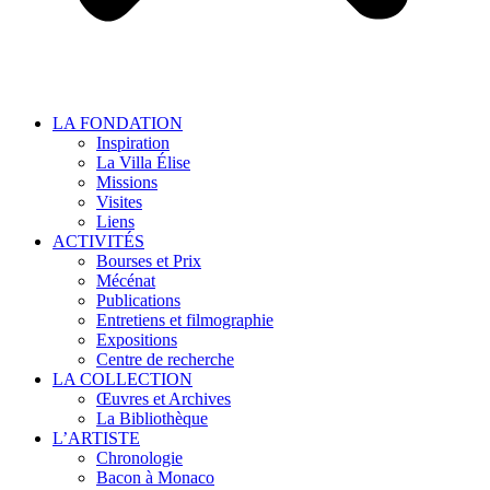
LA FONDATION
Inspiration
La Villa Élise
Missions
Visites
Liens
ACTIVITÉS
Bourses et Prix
Mécénat
Publications
Entretiens et filmographie
Expositions
Centre de recherche
LA COLLECTION
Œuvres et Archives
La Bibliothèque
L’ARTISTE
Chronologie
Bacon à Monaco