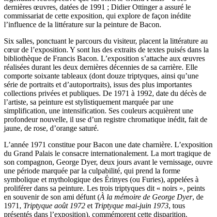
dernières œuvres, datées de 1991 ; Didier Ottinger a assuré le
commissariat de cette exposition, qui explore de façon inédite
l’influence de la littérature sur la peinture de Bacon.
Six salles, ponctuant le parcours du visiteur, placent la littérature au
cœur de l’exposition. Y sont lus des extraits de textes puisés dans la
bibliothèque de Francis Bacon. L’exposition s’attache aux œuvres
réalisées durant les deux dernières décennies de sa carrière. Elle
comporte soixante tableaux (dont douze triptyques, ainsi qu’une
série de portraits et d’autoportraits), issus des plus importantes
collections privées et publiques. De 1971 à 1992, date du décès de
l’artiste, sa peinture est stylistiquement marquée par une
simplification, une intensification. Ses couleurs acquièrent une
profondeur nouvelle, il use d’un registre chromatique inédit, fait de
jaune, de rose, d’orange saturé.
L’année 1971 constitue pour Bacon une date charnière. L’exposition
du Grand Palais le consacre internationalement. La mort tragique de
son compagnon, George Dyer, deux jours avant le vernissage, ouvre
une période marquée par la culpabilité, qui prend la forme
symbolique et mythologique des Érinyes (ou Furies), appelées à
proliférer dans sa peinture. Les trois triptyques dit « noirs », peints
en souvenir de son ami défunt (
À la mémoire de George Dyer
, de
1971,
Triptyque août 1972
et
Triptyque mai-juin 1973
, tous
présentés dans l’exposition), commémorent cette disparition.