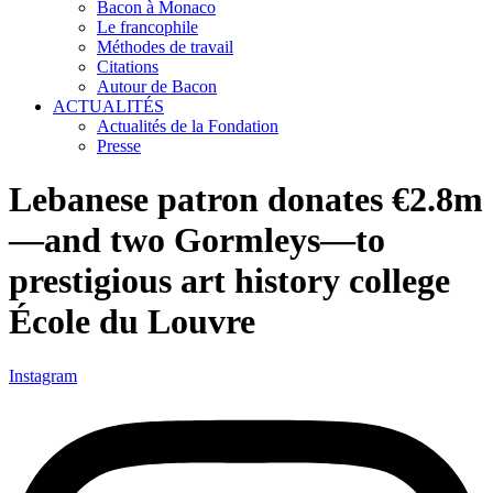
Bacon à Monaco
Le francophile
Méthodes de travail
Citations
Autour de Bacon
ACTUALITÉS
Actualités de la Fondation
Presse
Lebanese patron donates €2.8m
—and two Gormleys—to
prestigious art history college
École du Louvre
Instagram