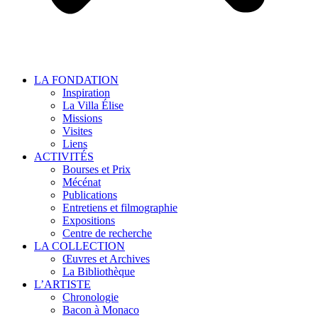
LA FONDATION
Inspiration
La Villa Élise
Missions
Visites
Liens
ACTIVITÉS
Bourses et Prix
Mécénat
Publications
Entretiens et filmographie
Expositions
Centre de recherche
LA COLLECTION
Œuvres et Archives
La Bibliothèque
L’ARTISTE
Chronologie
Bacon à Monaco