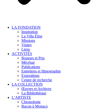
LA FONDATION
Inspiration
La Villa Élise
Missions
Visites
Liens
ACTIVITÉS
Bourses et Prix
Mécénat
Publications
Entretiens et filmographie
Expositions
Centre de recherche
LA COLLECTION
Œuvres et Archives
La Bibliothèque
L’ARTISTE
Chronologie
Bacon à Monaco