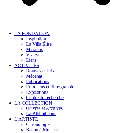
LA FONDATION
Inspiration
La Villa Élise
Missions
Visites
Liens
ACTIVITÉS
Bourses et Prix
Mécénat
Publications
Entretiens et filmographie
Expositions
Centre de recherche
LA COLLECTION
Œuvres et Archives
La Bibliothèque
L’ARTISTE
Chronologie
Bacon à Monaco