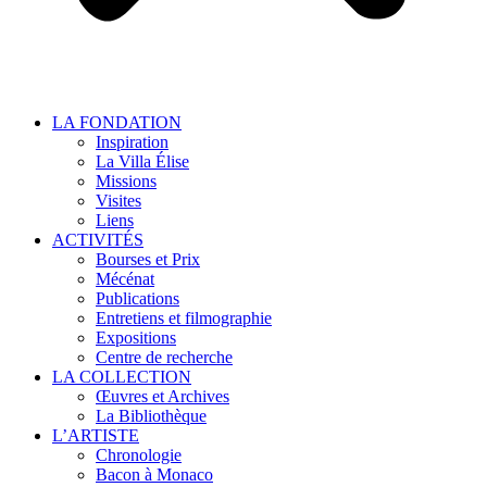
LA FONDATION
Inspiration
La Villa Élise
Missions
Visites
Liens
ACTIVITÉS
Bourses et Prix
Mécénat
Publications
Entretiens et filmographie
Expositions
Centre de recherche
LA COLLECTION
Œuvres et Archives
La Bibliothèque
L’ARTISTE
Chronologie
Bacon à Monaco