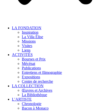
LA FONDATION
Inspiration
La Villa Élise
Missions
Visites
Liens
ACTIVITÉS
Bourses et Prix
Mécénat
Publications
Entretiens et filmographie
Expositions
Centre de recherche
LA COLLECTION
Œuvres et Archives
La Bibliothèque
L’ARTISTE
Chronologie
Bacon à Monaco