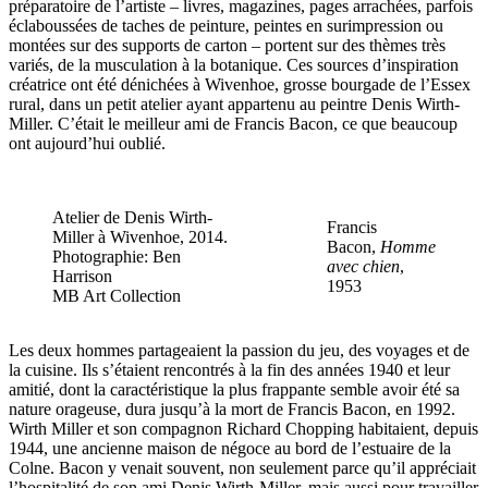
préparatoire de l’artiste – livres, magazines, pages arrachées, parfois
éclaboussées de taches de peinture, peintes en surimpression ou
montées sur des supports de carton – portent sur des thèmes très
variés, de la musculation à la botanique. Ces sources d’inspiration
créatrice ont été dénichées à Wivenhoe, grosse bourgade de l’Essex
rural, dans un petit atelier ayant appartenu au peintre Denis Wirth-
Miller. C’était le meilleur ami de Francis Bacon, ce que beaucoup
ont aujourd’hui oublié.
Atelier de Denis Wirth-
Francis
Miller à Wivenhoe, 2014.
Bacon,
Homme
Photographie: Ben
avec chien
,
Harrison
1953
MB Art Collection
Les deux hommes partageaient la passion du jeu, des voyages et de
la cuisine. Ils s’étaient rencontrés à la fin des années 1940 et leur
amitié, dont la caractéristique la plus frappante semble avoir été sa
nature orageuse, dura jusqu’à la mort de Francis Bacon, en 1992.
Wirth Miller et son compagnon Richard Chopping habitaient, depuis
1944, une ancienne maison de négoce au bord de l’estuaire de la
Colne. Bacon y venait souvent, non seulement parce qu’il appréciait
l’hospitalité de son ami Denis Wirth-Miller, mais aussi pour travailler