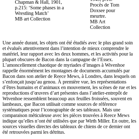
Chapman & Hall, 1901,
Procès de Tom
p.215: ‘Some phases in a
Doxsee pour
Wrestling Match’
meurtre.
MB art Collection
MB Art
Collection
Une année durant, les objets ont été étudiés avec le plus grand soin
et évalués attentivement dans l’intention de mieux comprendre le
matériel, leur rapport avec les deux hommes, et les activités pour la
plupart obscures de Bacon dans la campagne de l’Essex.
L’amoncellement chaotique de myriades d’images à Wivenhoe
rappelle énormément les montagnes de documents accumulés par
Bacon dans son atelier de Reece Mews, à Londres, dans lesquels on
s’enfonçait jusqu’au genou. À première vue, les représentations
d’êtres humains et d’animaux en mouvement, les scènes de rue et les
reproductions d’œuvres d’art présentes dans l’atelier-entrepôt de
Wivenhoe ressemblent beaucoup aux feuilles froissées, souvent en
lambeaux, que Bacon utilisait comme sources de référence
systématiques pour l’iconographie de ses tableaux. Mais une
comparaison méticuleuse avec les pièces trouvées à Reece Mews
indique qu’elles n’ont été utilisées que par Wirth Miller. En outre, les
sources visuelles directes des tableaux de chiens de ce dernier ont
été retrouvées parmi les détritus.