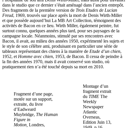
dans le studio que ce dernier s’était aménagé dans l’ancien entrepôt.
Des fragments de la première version de
Trois Etudes de Lucian
Freud
, 1969, trouvés sur place après la mort de Denis Wirth-Miller
et que possède aujourd’hui La MB Art Collection, témoignent des
activités de Bacon en ce lieu. Wirth Miller, également peintre, fut
surtout connu, quelques années plus tard, pour ses paysages de la
campagne locale. Néanmoins, stimulé par ses rencontres avec
Bacon, il avait, au milieu des années 1950, expérimenté les sujets et
le style de son célèbre ami, produisant en particulier une série de
tableaux représentant des chiens à la manière de
Etude d’un chien
,
1952, et
Homme avec chien
, 1953, de Bacon. Il cessa de peindre à
la fin des années 1970, mais il avait conservé son studio, où
pratiquement rien n’a été touché depuis sa mort en 2010.
Montage d’un
fragment extrait
Fragment d’une page,
du
TIME
The
motée sur un support,
Weekly
extraite, du livre
Newspaper
d’Eadweard
Atlantic
Muybridge,
The Human
Overseas,
Figure in
Edition Juin 13,
Motion,
Londres,
1949, p.16.