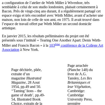
a configuration de l’atelier de Wirth Miller à Wivenhoe, très
semblable à celui de son studio londonien, plaisait certainement à
Bacon. Près de vingt-cinq ans durant, il a régulièrement partagé cet
espace exigu et très encombré avec Wirth Miller, avant d’acheter une
maison, non loin de celle de son ami, en 1975. Il avait trouvé dans
l’espace de travail offert par Wirth Miller un second domicile
artistique.
En janvier 2015, les résultats préliminaires du projet ont été
présentés sous l’intitulé « Tearing One Another Apart: Denis Wirth-
ème
Miller and Francis Bacon » à la
103
conférence de la College Art
Association
à New York.
Page arrachée
Page déchirée, pliée,
(Planche 148) du
extraite d’un
livre de A.G.
magazine
Illustrated
Tansley,
Les Iles
Magazine
, 28 Aout
Britanniques et
1954, pp.49 and 50.
leur Végétation
,
‘‘Taming’ lions – the
Cambridge:
game of death’, pp.49-
Cambridge
54, Illustrated Book
University Press,
Choice, extraits de la
première